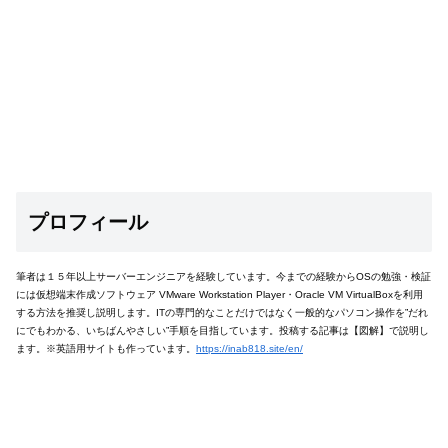
プロフィール
筆者は１５年以上サーバーエンジニアを経験しています。今までの経験からOSの勉強・検証
には仮想端末作成ソフトウェア VMware Workstation Player・Oracle VM VirtualBoxを利用
する方法を推奨し説明します。ITの専門的なことだけではなく一般的なパソコン操作を”だれ
にでもわかる、いちばんやさしい”手順を目指しています。投稿する記事は【図解】で説明し
ます。※英語用サイトも作っています。
https://inab818.site/en/