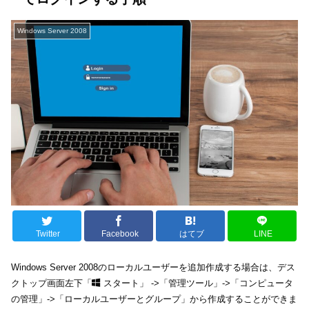
Windows Server 2008
Twitter
Facebook
はてブ
LINE
Windows Server 2008のローカルユーザーを追加作成する場合は、デス
クトップ画面左下「
スタート」 ->「管理ツール」->「コンピュータ
の管理」->「ローカルユーザーとグループ」から作成することができま