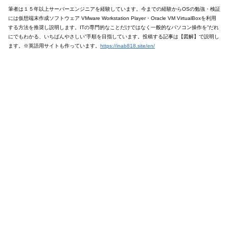
筆者は１５年以上サーバーエンジニアを経験しています。今までの経験からOSの勉強・検証
には仮想端末作成ソフトウェア VMware Workstation Player・Oracle VM VirtualBoxを利用
する方法を推奨し説明します。ITの専門的なことだけではなく一般的なパソコン操作を”だれ
にでもわかる、いちばんやさしい”手順を目指しています。投稿する記事は【図解】で説明し
ます。※英語用サイトも作っています。
https://inab818.site/en/