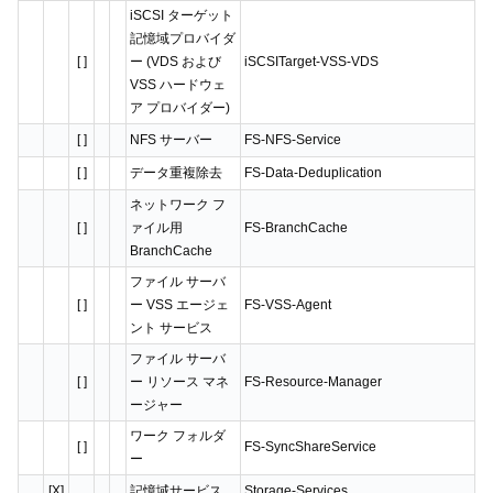
iSCSI ターゲット
記憶域プロバイダ
[ ]
ー (VDS および
iSCSITarget-VSS-VDS
VSS ハードウェ
ア プロバイダー)
[ ]
NFS サーバー
FS-NFS-Service
[ ]
データ重複除去
FS-Data-Deduplication
ネットワーク フ
[ ]
ァイル用
FS-BranchCache
BranchCache
ファイル サーバ
[ ]
ー VSS エージェ
FS-VSS-Agent
ント サービス
ファイル サーバ
[ ]
ー リソース マネ
FS-Resource-Manager
ージャー
ワーク フォルダ
[ ]
FS-SyncShareService
ー
[X]
記憶域サービス
Storage-Services