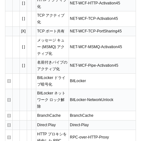
[ ]
NET-WCF-HTTP-Activation45
化
TCP アクティブ
[ ]
NET-WCF-TCP-Activation45
化
[X]
TCP ポート共有
NET-WCF-TCP-PortSharing45
メッセージ キュ
[ ]
ー (MSMQ) アク
NET-WCF-MSMQ-Activation45
ティブ化
名前付きパイプの
[ ]
NET-WCF-Pipe-Activation45
アクティブ化
BitLocker ドライ
[ ]
BitLocker
ブ暗号化
BitLocker ネット
[ ]
ワーク ロック解
BitLocker-NetworkUnlock
除
[ ]
BranchCache
BranchCache
[ ]
Direct Play
Direct-Play
HTTP プロキシを
[ ]
RPC-over-HTTP-Proxy
経由した RPC