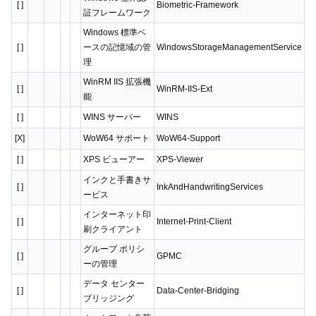
[ ]
Biometric-Framework
証フレームワーク
Windows 標準ベ
[ ]
ースの記憶域の管
WindowsStorageManagementService
理
WinRM IIS 拡張機
[ ]
WinRM-IIS-Ext
能
[ ]
WINS サーバー
WINS
[X]
WoW64 サポート
WoW64-Support
[ ]
XPS ビューアー
XPS-Viewer
インクと手書きサ
[ ]
InkAndHandwritingServices
ービス
インターネット印
[ ]
Internet-Print-Client
刷クライアント
グループ ポリシ
[ ]
GPMC
ーの管理
データ センター
[ ]
Data-Center-Bridging
ブリッジング