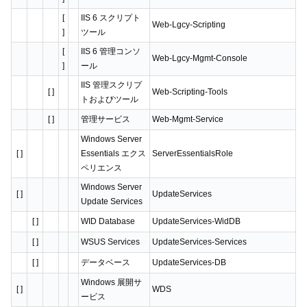
[
IIS 6 スクリプト
Web-Lgcy-Scripting
]
ツール
[
IIS 6 管理コンソ
Web-Lgcy-Mgmt-Console
]
ール
IIS 管理スクリプ
[ ]
Web-Scripting-Tools
トおよびツール
[ ]
管理サービス
Web-Mgmt-Service
Windows Server
[ ]
Essentials エクス
ServerEssentialsRole
ペリエンス
Windows Server
[ ]
UpdateServices
Update Services
[ ]
WID Database
UpdateServices-WidDB
[ ]
WSUS Services
UpdateServices-Services
[ ]
データベース
UpdateServices-DB
Windows 展開サ
[ ]
WDS
ービス