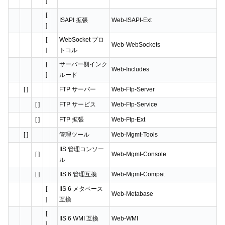
]
[
ISAPI 拡張
Web-ISAPI-Ext
]
[
WebSocket プロ
Web-WebSockets
]
トコル
[
サーバー側インク
Web-Includes
]
ルード
[ ]
FTP サーバー
Web-Ftp-Server
[ ]
FTP サービス
Web-Ftp-Service
[ ]
FTP 拡張
Web-Ftp-Ext
[ ]
管理ツール
Web-Mgmt-Tools
IIS 管理コンソー
[ ]
Web-Mgmt-Console
ル
[ ]
IIS 6 管理互換
Web-Mgmt-Compat
[
IIS 6 メタベース
Web-Metabase
]
互換
[
IIS 6 WMI 互換
Web-WMI
]