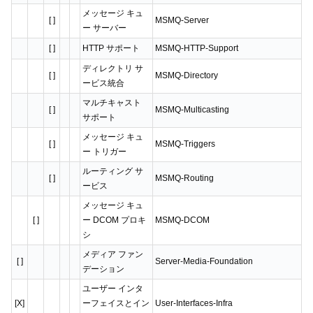
メッセージ キュ
[ ]
MSMQ-Server
ー サーバー
[ ]
HTTP サポート
MSMQ-HTTP-Support
ディレクトリ サ
[ ]
MSMQ-Directory
ービス統合
マルチキャスト
[ ]
MSMQ-Multicasting
サポート
メッセージ キュ
[ ]
MSMQ-Triggers
ー トリガー
ルーティング サ
[ ]
MSMQ-Routing
ービス
メッセージ キュ
[ ]
ー DCOM プロキ
MSMQ-DCOM
シ
メディア ファン
[ ]
Server-Media-Foundation
デーション
ユーザー インタ
[X]
ーフェイスとイン
User-Interfaces-Infra