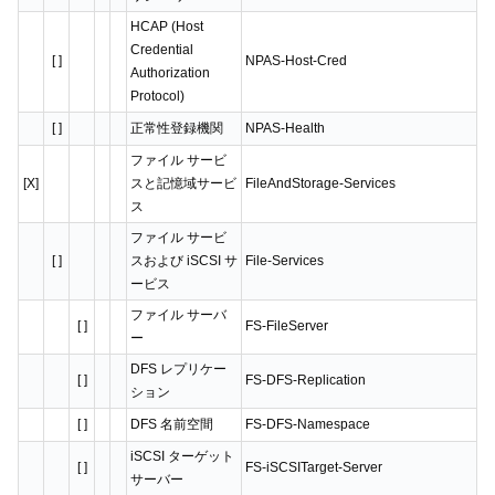
HCAP (Host
Credential
[ ]
NPAS-Host-Cred
Authorization
Protocol)
[ ]
正常性登録機関
NPAS-Health
ファイル サービ
[X]
スと記憶域サービ
FileAndStorage-Services
ス
ファイル サービ
[ ]
スおよび iSCSI サ
File-Services
ービス
ファイル サーバ
[ ]
FS-FileServer
ー
DFS レプリケー
[ ]
FS-DFS-Replication
ション
[ ]
DFS 名前空間
FS-DFS-Namespace
iSCSI ターゲット
[ ]
FS-iSCSITarget-Server
サーバー