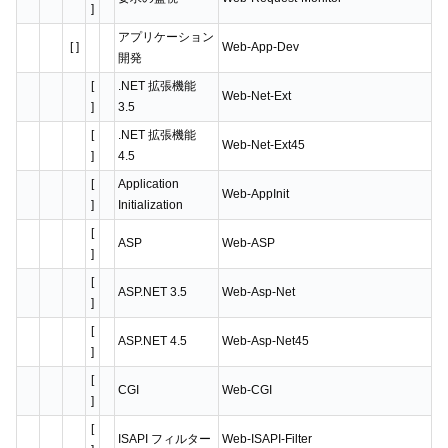
]
アプリケーション
[ ]
Web-App-Dev
開発
[
.NET 拡張機能
Web-Net-Ext
]
3.5
[
.NET 拡張機能
Web-Net-Ext45
]
4.5
[
Application
Web-AppInit
]
Initialization
[
ASP
Web-ASP
]
[
ASP.NET 3.5
Web-Asp-Net
]
[
ASP.NET 4.5
Web-Asp-Net45
]
[
CGI
Web-CGI
]
[
ISAPI フィルター
Web-ISAPI-Filter