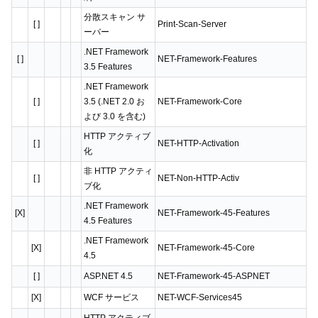
分散スキャン サ
[ ]
Print-Scan-Server
ーバー
.NET Framework
[ ]
NET-Framework-Features
3.5 Features
.NET Framework
[ ]
3.5 (.NET 2.0 お
NET-Framework-Core
よび 3.0 を含む)
HTTP アクティブ
[ ]
NET-HTTP-Activation
化
非 HTTP アクティ
[ ]
NET-Non-HTTP-Activ
ブ化
.NET Framework
[X]
NET-Framework-45-Features
4.5 Features
.NET Framework
[X]
NET-Framework-45-Core
4.5
[ ]
ASP.NET 4.5
NET-Framework-45-ASPNET
[X]
WCF サービス
NET-WCF-Services45
HTTP アクティブ