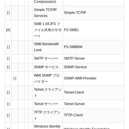
Compression)
Simple TCP/IP
[ ]
Simple-TCPIP
Services
SMB 1.0/CIFS フ
[X]
ァイル共有のサポ
FS-SMB1
ート
SMB Bandwidth
[ ]
FS-SMBBW
Limit
[ ]
SMTP サーバー
SMTP-Server
[ ]
SNMP サービス
SNMP-Service
WMI SNMP プロ
[ ]
SNMP-WMI-Provider
バイダー
Telnet クライアン
[ ]
Telnet-Client
ト
[ ]
Telnet サーバー
Telnet-Server
TFTP クライアン
[ ]
TFTP-Client
ト
Windows Identity