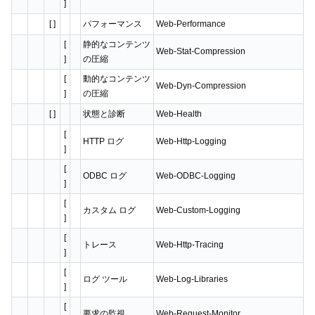
]
[ ]
パフォーマンス
Web-Performance
[
静的なコンテンツ
Web-Stat-Compression
]
の圧縮
[
動的なコンテンツ
Web-Dyn-Compression
]
の圧縮
[ ]
状態と診断
Web-Health
[
HTTP ログ
Web-Http-Logging
]
[
ODBC ログ
Web-ODBC-Logging
]
[
カスタム ログ
Web-Custom-Logging
]
[
トレース
Web-Http-Tracing
]
[
ログ ツール
Web-Log-Libraries
]
[
要求の監視
Web-Request-Monitor