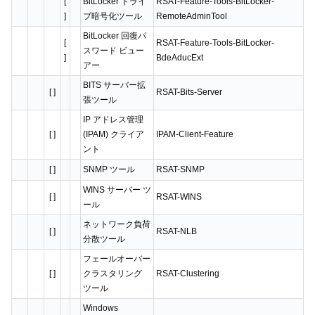
[
BitLocker ドライ
RSAT-Feature-Tools-BitLocker-
]
ブ暗号化ツール
RemoteAdminTool
BitLocker 回復パ
[
RSAT-Feature-Tools-BitLocker-
スワード ビュー
]
BdeAducExt
アー
BITS サーバー拡
[ ]
RSAT-Bits-Server
張ツール
IP アドレス管理
[ ]
(IPAM) クライア
IPAM-Client-Feature
ント
[ ]
SNMP ツール
RSAT-SNMP
WINS サーバー ツ
[ ]
RSAT-WINS
ール
ネットワーク負荷
[ ]
RSAT-NLB
分散ツール
フェールオーバー
[ ]
クラスタリング
RSAT-Clustering
ツール
Windows