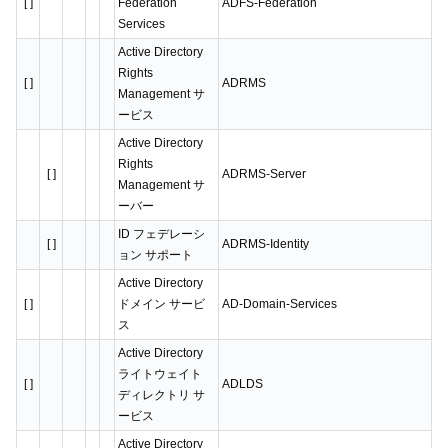
[ ]
Federation
ADFS-Federation
Services
Active Directory
Rights
[ ]
ADRMS
Management サ
ービス
Active Directory
Rights
[ ]
ADRMS-Server
Management サ
ーバー
ID フェデレーシ
[ ]
ADRMS-Identity
ョン サポート
Active Directory
[ ]
ドメイン サービ
AD-Domain-Services
ス
Active Directory
ライトウェイト
[ ]
ADLDS
ディレクトリ サ
ービス
Active Directory