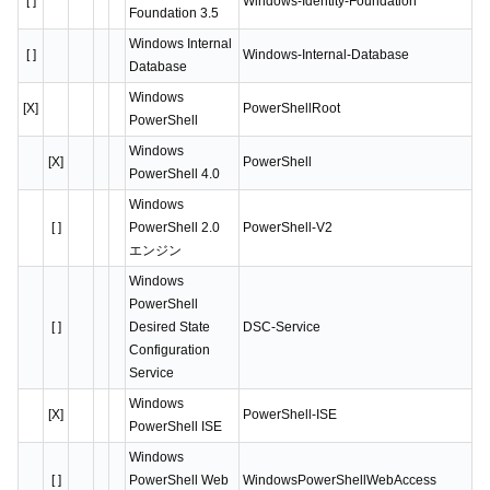
[ ]
Windows-Identity-Foundation
Foundation 3.5
Windows Internal
[ ]
Windows-Internal-Database
Database
Windows
[X]
PowerShellRoot
PowerShell
Windows
[X]
PowerShell
PowerShell 4.0
Windows
[ ]
PowerShell 2.0
PowerShell-V2
エンジン
Windows
PowerShell
[ ]
Desired State
DSC-Service
Configuration
Service
Windows
[X]
PowerShell-ISE
PowerShell ISE
Windows
[ ]
PowerShell Web
WindowsPowerShellWebAccess