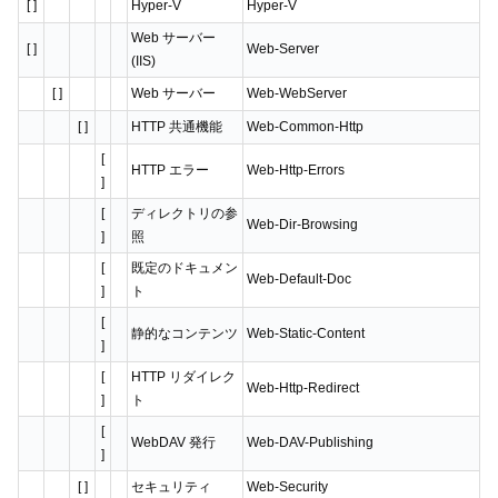
[ ]
Hyper-V
Hyper-V
Web サーバー
[ ]
Web-Server
(IIS)
[ ]
Web サーバー
Web-WebServer
[ ]
HTTP 共通機能
Web-Common-Http
[
HTTP エラー
Web-Http-Errors
]
[
ディレクトリの参
Web-Dir-Browsing
]
照
[
既定のドキュメン
Web-Default-Doc
]
ト
[
静的なコンテンツ
Web-Static-Content
]
[
HTTP リダイレク
Web-Http-Redirect
]
ト
[
WebDAV 発行
Web-DAV-Publishing
]
[ ]
セキュリティ
Web-Security