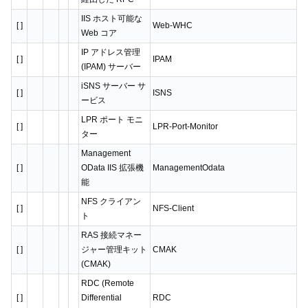
IIS ホスト可能な
[ ]
Web-WHC
Web コア
IP アドレス管理
[ ]
IPAM
(IPAM) サーバー
iSNS サーバー サ
[ ]
ISNS
ービス
LPR ポート モニ
[ ]
LPR-Port-Monitor
ター
Management
[ ]
OData IIS 拡張機
ManagementOdata
能
NFS クライアン
[ ]
NFS-Client
ト
RAS 接続マネー
[ ]
ジャー管理キット
CMAK
(CMAK)
RDC (Remote
[ ]
Differential
RDC