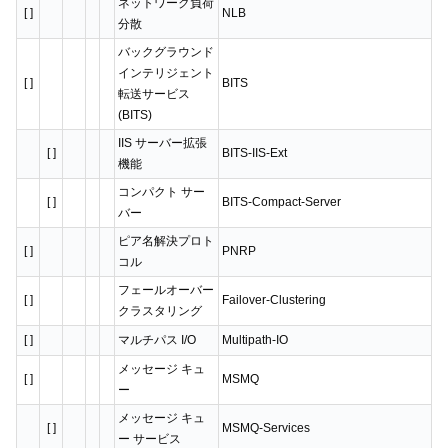
ネットワーク負荷
[ ]
NLB
分散
バックグラウンド
インテリジェント
[ ]
BITS
転送サービス
(BITS)
IIS サーバー拡張
[ ]
BITS-IIS-Ext
機能
コンパクト サー
[ ]
BITS-Compact-Server
バー
ピア名解決プロト
[ ]
PNRP
コル
フェールオーバー
[ ]
Failover-Clustering
クラスタリング
[ ]
マルチパス I/O
Multipath-IO
メッセージ キュ
[ ]
MSMQ
ー
メッセージ キュ
[ ]
MSMQ-Services
ー サービス