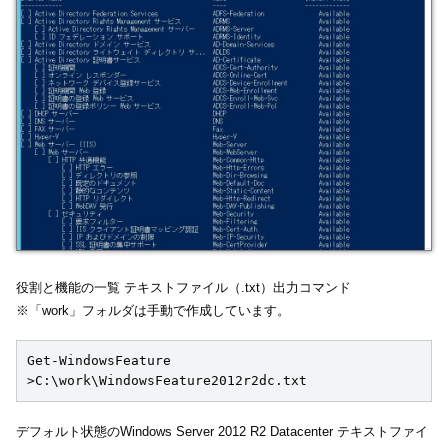
役割と機能の一覧 テキストファイル（.txt）出力コマンド
※「work」フォルダは手動で作成しています。
Get-WindowsFeature 
>C:\work\WindowsFeature2012r2dc.txt
デフォルト状態のWindows Server 2012 R2 Datacenter テキストファイ