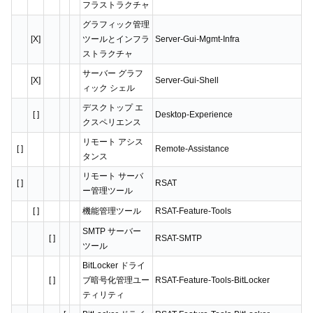
フラストラクチャ
グラフィック管理
[X]
ツールとインフラ
Server-Gui-Mgmt-Infra
ストラクチャ
サーバー グラフ
[X]
Server-Gui-Shell
ィック シェル
デスクトップ エ
[ ]
Desktop-Experience
クスペリエンス
リモート アシス
[ ]
Remote-Assistance
タンス
リモート サーバ
[ ]
RSAT
ー管理ツール
[ ]
機能管理ツール
RSAT-Feature-Tools
SMTP サーバー
[ ]
RSAT-SMTP
ツール
BitLocker ドライ
[ ]
ブ暗号化管理ユー
RSAT-Feature-Tools-BitLocker
ティリティ