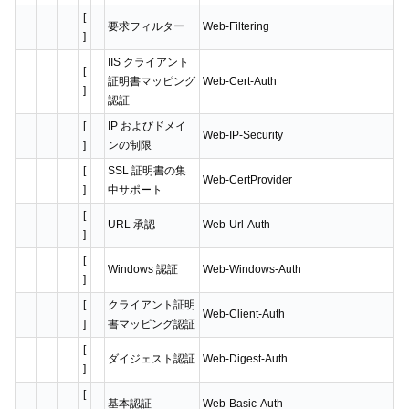
[
要求フィルター
Web-Filtering
]
IIS クライアント
[
証明書マッピング
Web-Cert-Auth
]
認証
[
IP およびドメイ
Web-IP-Security
]
ンの制限
[
SSL 証明書の集
Web-CertProvider
]
中サポート
[
URL 承認
Web-Url-Auth
]
[
Windows 認証
Web-Windows-Auth
]
[
クライアント証明
Web-Client-Auth
]
書マッピング認証
[
ダイジェスト認証
Web-Digest-Auth
]
[
基本認証
Web-Basic-Auth