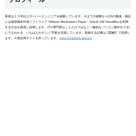
筆者は１５年以上サーバーエンジニアを経験しています。今までの経験からOSの勉強・検証
には仮想端末作成ソフトウェア VMware Workstation Player・Oracle VM VirtualBoxを利用
する方法を推奨し説明します。ITの専門的なことだけではなく一般的なパソコン操作を”だれ
にでもわかる、いちばんやさしい”手順を目指しています。投稿する記事は【図解】で説明し
ます。※英語用サイトも作っています。
https://inab818.site/en/