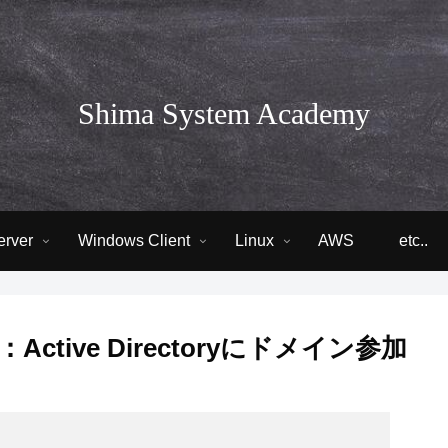
Shima System Academy
rver
Windows Client
Linux
AWS
etc..
2：Active Directoryにドメイン参加